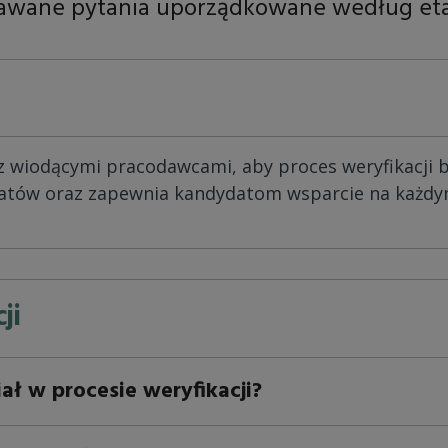
adawane pytania uporządkowane według etap
z wiodącymi pracodawcami, aby proces weryfikacji by
atów oraz zapewnia kandydatom wsparcie na każdym
ji
ał w procesie weryfikacji?