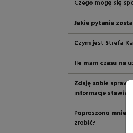
Czego mogę się spo
Jakie pytania zost
Czym jest Strefa K
Ile mam czasu na uz
Zdaję sobie sprawę
informacje stawiaj
Poproszono mnie o
zrobić?