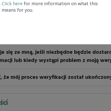
Click here
for more information on what this
means for you.
lej
rocess weryfikacji?
e się ze mną, jeśli niezbędne będzie dostar
acji lub kiedy wystąpi problem z moją wery
, że mój proces weryfikacji został ukończon
ści