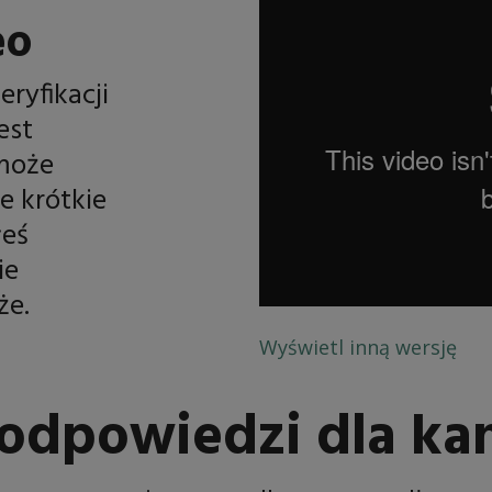
eo
ryfikacji
est
może
e krótkie
łeś
ie
że.
Wyświetl inną wersję
i odpowiedzi dla k