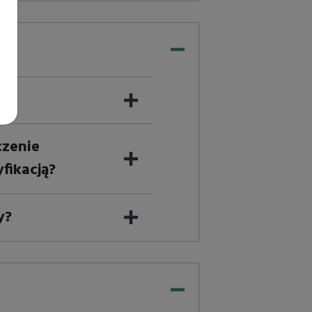
czenie
fikacją?
y?